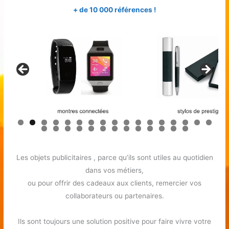
+ de 10 000 références !
0
1
2
3
4
5
6
7
8
9
0
1
2
3
4
5
6
7
8
9
0
Les objets publicitaires , parce qu’ils sont utiles au quotidien
dans vos métiers,
ou pour offrir des cadeaux aux clients, remercier vos
collaborateurs ou partenaires.
Ils sont toujours une solution positive pour faire vivre votre